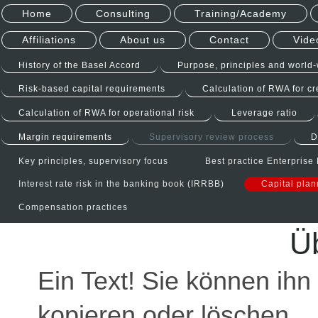
Home
Consulting
Training/Academy
Affiliations
About us
Contact
Vide
History of the Basel Accord
Purpose, principles and world
Risk-based capital requirements
Calculation of RWA for cre
Calculation of RWA for operational risk
Leverage ratio
Margin requirements
Supervisory review process
D
Key principles, supervisory focus
Best practice Enterpris
Interest rate risk in the banking book (IRRBB)
Capital plan
Compensation practices
Üb
Ein Text! Sie können ihn 
kopieren oder löschen.